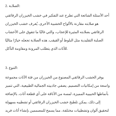
2. الصلابة:
أحد الأسئلة الشائعة التي تطرح عند التفكير في خشب الخيزران الرقائقي
هو صلابته مقارنة بالألواح الخشبية الأخرى. يُعرف خشب الخيزران
الرقائقي بصلابته المثيرة للإعجاب، والتي غالبًا ما تتفوق على الأخشاب
الصلبة التقليدية مثل البلوط أو القيقب. هذه الصلابة تجعله خيارًا مثاليًا
للأثاث الذي يتطلب المرونة ومقاومة التآكل.
3. التنوع:
يوفر الخشب الرقائقي المصنوع من الخيزران من فئة الأثاث مجموعة
واسعة من إمكانيات التصميم. يضفي جاذبيته الجمالية الطبيعية، التي تتميز
بأنماطها الحبيبية المميزة، لمسة من الأناقة على أي قطعة أثاث. بالإضافة
إلى ذلك، يمكن تلطيخ خشب الخيزران الرقائقي أو تشطيبه بسهولة
لتحقيق ألوان وتشطيبات مختلفة، مما يسمح للمصممين بإنشاء أثاث فريد