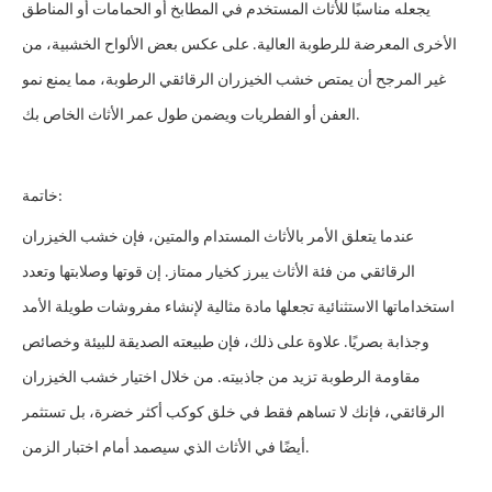
يجعله مناسبًا للأثاث المستخدم في المطابخ أو الحمامات أو المناطق
الأخرى المعرضة للرطوبة العالية. على عكس بعض الألواح الخشبية، من
غير المرجح أن يمتص خشب الخيزران الرقائقي الرطوبة، مما يمنع نمو
العفن أو الفطريات ويضمن طول عمر الأثاث الخاص بك.
خاتمة:
عندما يتعلق الأمر بالأثاث المستدام والمتين، فإن خشب الخيزران
الرقائقي من فئة الأثاث يبرز كخيار ممتاز. إن قوتها وصلابتها وتعدد
استخداماتها الاستثنائية تجعلها مادة مثالية لإنشاء مفروشات طويلة الأمد
وجذابة بصريًا. علاوة على ذلك، فإن طبيعته الصديقة للبيئة وخصائص
مقاومة الرطوبة تزيد من جاذبيته. من خلال اختيار خشب الخيزران
الرقائقي، فإنك لا تساهم فقط في خلق كوكب أكثر خضرة، بل تستثمر
أيضًا في الأثاث الذي سيصمد أمام اختبار الزمن.