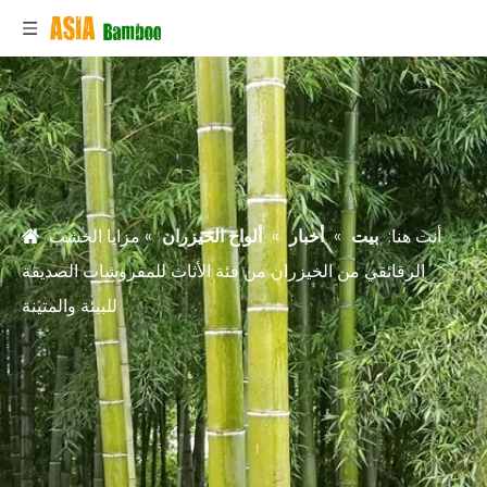
أنت هنا:
بيت
»
أخبار
»
ألواح الخيزران
»
مزايا الخشب
الرقائقي من الخيزران من فئة الأثاث للمفروشات الصديقة
للبيئة والمتينة