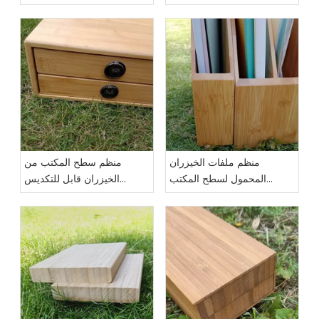
التقليدي
الأمواج، وألواح التزلج
الشراعية، وألواح التزلج
منظم ملفات الخيزران
منظم سطح المكتب من
المحمول لسطح المكتب
الخيزران قابل للتكديس
للاستخدام المكتبي
ومتعدد الوظائف