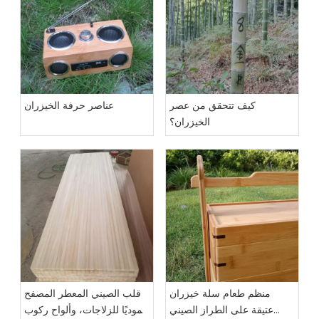
كيف تتحقق من عصر
عناصر حرفة الخيزران
الخيزران؟
منظم طعام سلة خيزران
قلب الصيني المعطر المصفح
عتيقة على الطراز الصيني
عموديًا للزلاجات، وألواح ركوب