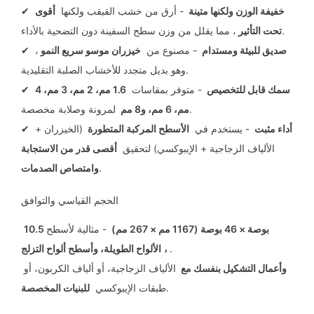
خفيفة الوزن ولكنها متينة
- أرق من خشب القيقب ولكنها
أقوى
✔
، مما يقلل من وزن سطح السفينة دون التضحية بالأداء.
تحت التأثير
صديق للبيئة ومستدام
- مصنوع من
خيزران موسو سريع النمو
،
✔
وهو بديل متجدد للأخشاب الصلبة التقليدية.
سمك قابل للتخصيص
- متوفر بمقاسات
1.6 مم، 2 مم، 3 مم، 4
✔
لمرونة وصلابة مخصصة.
مم، 6 مم، و8 مم
أداء مثبت
- يستخدم في
الأسطح المركبة المتطورة
(الخيزران +
✔
الألياف الزجاجية + الإيبوكسي) لتحقيق
أقصى قدر من الاستجابة
.
وامتصاص الصدمات
الحجم القياسي والتوافق
10.5 بوصة × 46 بوصة (1167 مم × 267 مم)
- مثالية لأسطح
.
الألواح الطويلة، وأسطح ألواح التزلج،
وأعمال التشكيل بنفسك مع
الألياف الزجاجية، أو ألياف الكربون، أو
.
طبقات الإيبوكسي
للبنيات المخصصة