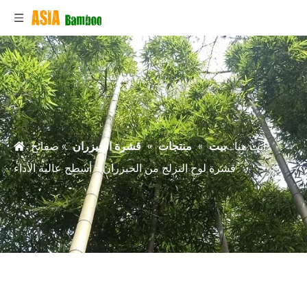
أنت هنا:
بيت
»
منتجات
»
قشرة الخيزران
»
صفائح
قشرة لوح التزلج من الخيزران - أسطح عالية الأداء